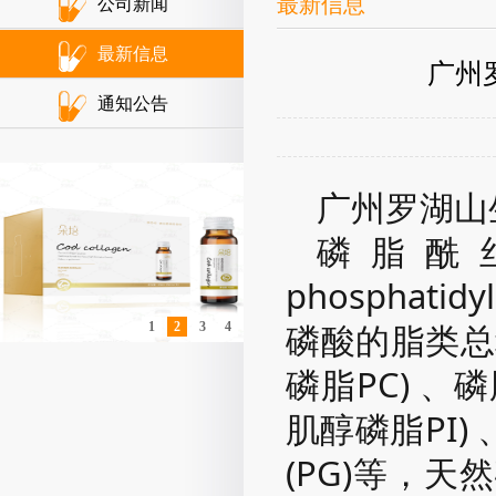
最新信息
公司新闻
最新信息
广州
通知公告
广州罗湖山
磷脂酰
phosphatidyl
磷酸的脂类总
1
2
3
4
磷脂PC) 、
肌醇磷脂PI)
(PG)等
，天然