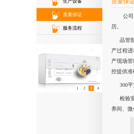
质量保
生产设备
质量保证
公司
历。
服务流程
品管
产过程进
产现场管
控提供准
30
1
2
3
4
检验
养间、微