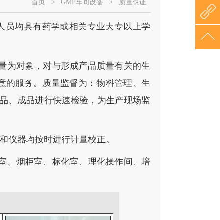
首页
>
GMP车间设备
>
质量保证
信
133160
人员均具有药学或相关专业大专以上学
1332646
友情链
接
量为对象，对与形成产品质量有关的生
意的服务。质量监督为：物料管理、生
品、成品进行快速检验，为生产现场监
备和仪器均按时进行计量校正。
室、烟柜室、标化室、理化操作间、培