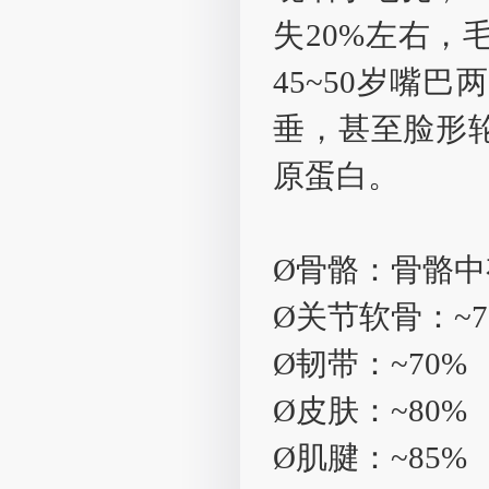
失20%左右
45~50岁嘴
垂，甚至脸形
原蛋白。
Ø骨骼：骨骼中
Ø关节软骨：~7
Ø韧带：~70%
Ø皮肤：~80%
Ø肌腱：~85%