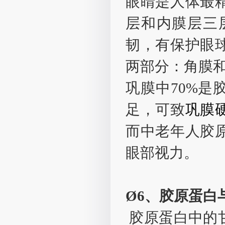
眼睛是人体最
层和内膜层三
韧，有保护眼
两部分：角膜
巩膜中70%
足，可致
巩膜
而中老年人胶
眼部视力。
Ø6、胶原蛋白
胶原蛋白中的